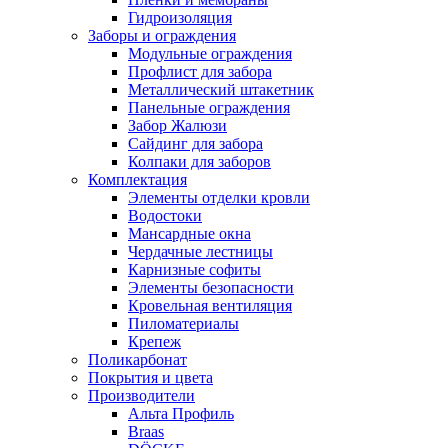
Гидроизоляция
Заборы и ограждения
Модульные ограждения
Профлист для забора
Металлический штакетник
Панельные ограждения
Забор Жалюзи
Сайдинг для забора
Колпаки для заборов
Комплектация
Элементы отделки кровли
Водостоки
Мансардные окна
Чердачные лестницы
Карнизные софиты
Элементы безопасности
Кровельная вентиляция
Пиломатериалы
Крепеж
Поликарбонат
Покрытия и цвета
Производители
Альта Профиль
Braas