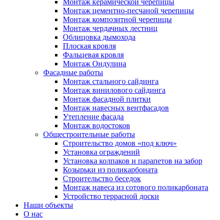
Монтаж керамической черепицы
Монтаж цементно-песчаной черепицы
Монтаж композитной черепицы
Монтаж чердачных лестниц
Облицовка дымохода
Плоская кровля
Фальцевая кровля
Монтаж Ондулина
Фасадные работы
Монтаж стального сайдинга
Монтаж винилового сайдинга
Монтаж фасадной плитки
Монтаж навесных вентфасадов
Утепление фасада
Монтаж водостоков
Общестроительные работы
Строительство домов «под ключ»
Установка ограждений
Установка колпаков и парапетов на забор
Козырьки из поликарбоната
Строительство беседок
Монтаж навеса из сотового поликарбоната
Устройство террасной доски
Наши объекты
О нас