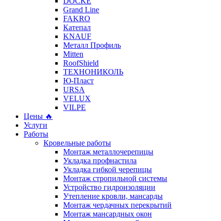
DÖCKE
Grand Line
FAKRO
Катепал
KNAUF
Металл Профиль
Mitten
RoofShield
ТЕХНОНИКОЛЬ
Ю-Пласт
URSA
VELUX
VILPE
Цены 🔥
Услуги
Работы
Кровельные работы
Монтаж металлочерепицы
Укладка профнастила
Укладка гибкой черепицы
Монтаж стропильной системы
Устройство гидроизоляции
Утепление кровли, мансарды
Монтаж чердачных перекрытий
Монтаж мансардных окон