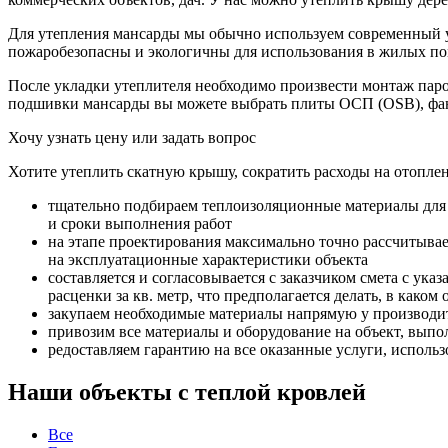
Для утепления мансарды мы обычно используем современный ут
пожаробезопасны и экологичны для использования в жилых п
После укладки утеплителя необходимо произвести монтаж пар
подшивки мансарды вы можете выбрать плиты ОСП (OSB), фан
Хочу узнать цену
или задать вопрос
Хотите утеплить скатную крышу, сократить расходы на отопле
тщательно подбираем теплоизоляционные материалы для о
и сроки выполнения работ
на этапе проектирования максимально точно рассчитывае
на эксплуатационные характеристики объекта
составляется и согласовывается с заказчиком смета с у
расценки за кв. метр, что предполагается делать, в каком 
закупаем необходимые материалы напрямую у производит
привозим все материалы и оборудование на объект, вып
редоставляем гарантию на все оказанные услуги, исполь
Наши объекты с теплой кровлей
Все