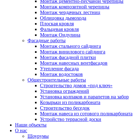
Монтаж цементно-песчаной черепицы
Монтаж композитной черепицы
Монтаж чердачных лестниц
Облицовка дымохода
Плоская кровля
Фальцевая кровля
Монтаж Ондулина
Фасадные работы
Монтаж стального сайдинга
Монтаж винилового сайдинга
Монтаж фасадной плитки
Монтаж навесных вентфасадов
Утепление фасада
Монтаж водостоков
Общестроительные работы
Строительство домов «под ключ»
Установка ограждений
Установка колпаков и парапетов на забор
Козырьки из поликарбоната
Строительство беседок
Монтаж навеса из сотового поликарбоната
Устройство террасной доски
Наши объекты
О нас
Шоурумы