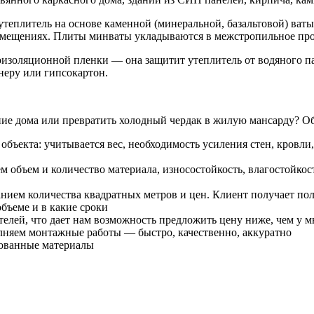
еплитель на основе каменной (минеральной, базальтовой) ваты.
омещениях. Плиты минваты укладываются в межстропильное про
оизоляционной пленки — она защитит утеплитель от водяного 
еру или гипсокартон.
ние дома или превратить холодный чердак в жилую мансарду? Об
бъекта: учитывается вес, необходимость усиления стен, кровли
м объем и количество материала, износостойкость, влагостойкос
казанием количества квадратных метров и цен. Клиент получает 
объеме и в какие сроки
елей, что дает нам возможность предложить цену ниже, чем у 
олняем монтажные работы — быстро, качественно, аккуратно
зованные материалы