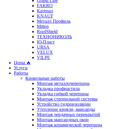
Grand Line
FAKRO
Катепал
KNAUF
Металл Профиль
Mitten
RoofShield
ТЕХНОНИКОЛЬ
Ю-Пласт
URSA
VELUX
VILPE
Цены 🔥
Услуги
Работы
Кровельные работы
Монтаж металлочерепицы
Укладка профнастила
Укладка гибкой черепицы
Монтаж стропильной системы
Устройство гидроизоляции
Утепление кровли, мансарды
Монтаж чердачных перекрытий
Монтаж мансардных окон
Монтаж керамической черепицы