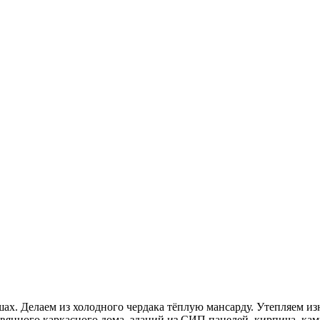
х. Делаем из холодного чердака тёплую мансарду. Утепляем из
вянного каркасного дома, зданий из СИП панелей, кирпича, камн