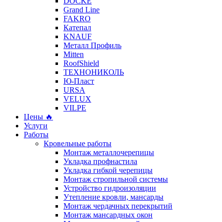
DÖCKE
Grand Line
FAKRO
Катепал
KNAUF
Металл Профиль
Mitten
RoofShield
ТЕХНОНИКОЛЬ
Ю-Пласт
URSA
VELUX
VILPE
Цены 🔥
Услуги
Работы
Кровельные работы
Монтаж металлочерепицы
Укладка профнастила
Укладка гибкой черепицы
Монтаж стропильной системы
Устройство гидроизоляции
Утепление кровли, мансарды
Монтаж чердачных перекрытий
Монтаж мансардных окон