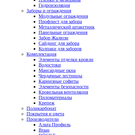
Гидроизоляция
Заборы и ограждения
Модульные ограждения
Профлист для забора
Металлический штакетник
Панельные ограждения
Забор Жалюзи
Сайдинг для забора
Колпаки для заборов
Комплектация
Элементы отделки кровли
Водостоки
Мансардные окна
Чердачные лестницы
Карнизные софиты
Элементы безопасности
Кровельная вентиляция
Пиломатериалы
Крепеж
Поликарбонат
Покрытия и цвета
Производители
Альта Профиль
Braas