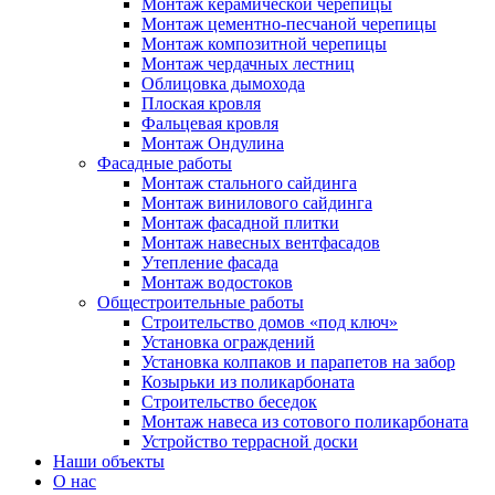
Монтаж керамической черепицы
Монтаж цементно-песчаной черепицы
Монтаж композитной черепицы
Монтаж чердачных лестниц
Облицовка дымохода
Плоская кровля
Фальцевая кровля
Монтаж Ондулина
Фасадные работы
Монтаж стального сайдинга
Монтаж винилового сайдинга
Монтаж фасадной плитки
Монтаж навесных вентфасадов
Утепление фасада
Монтаж водостоков
Общестроительные работы
Строительство домов «под ключ»
Установка ограждений
Установка колпаков и парапетов на забор
Козырьки из поликарбоната
Строительство беседок
Монтаж навеса из сотового поликарбоната
Устройство террасной доски
Наши объекты
О нас