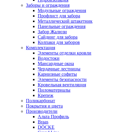
Заборы и ограждения
Модульные ограждения
Профлист для забора
Металлический штакетник
Панельные ограждения
Забор Жалюзи
Сайдинг для забора
Колпаки для заборов
Комплектация
Элементы отделки кровли
Водостоки
Мансардные окна
Чердачные лестницы
Карнизные софиты
Элементы безопасности
Кровельная вентиляция
Пиломатериалы
Крепеж
Поликарбонат
Покрытия и цвета
Производители
Альта Профиль
Braas
DÖCKE