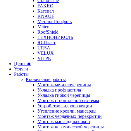
Grand Line
FAKRO
Катепал
KNAUF
Металл Профиль
Mitten
RoofShield
ТЕХНОНИКОЛЬ
Ю-Пласт
URSA
VELUX
VILPE
Цены 🔥
Услуги
Работы
Кровельные работы
Монтаж металлочерепицы
Укладка профнастила
Укладка гибкой черепицы
Монтаж стропильной системы
Устройство гидроизоляции
Утепление кровли, мансарды
Монтаж чердачных перекрытий
Монтаж мансардных окон
Монтаж керамической черепицы