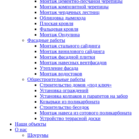
Монтаж цементно-песчаной черепицы
Монтаж композитной черепицы
Монтаж чердачных лестниц
Облицовка дымохода
Плоская кровля
Фальцевая кровля
Монтаж Ондулина
Фасадные работы
Монтаж стального сайдинга
Монтаж винилового сайдинга
Монтаж фасадной плитки
Монтаж навесных вентфасадов
Утепление фасада
Монтаж водостоков
Общестроительные работы
Строительство домов «под ключ»
Установка ограждений
Установка колпаков и парапетов на забор
Козырьки из поликарбоната
Строительство беседок
Монтаж навеса из сотового поликарбоната
Устройство террасной доски
Наши объекты
О нас
Шоурумы