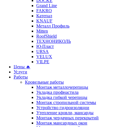
DÖCKE
Grand Line
FAKRO
Катепал
KNAUF
Металл Профиль
Mitten
RoofShield
ТЕХНОНИКОЛЬ
Ю-Пласт
URSA
VELUX
VILPE
Цены 🔥
Услуги
Работы
Кровельные работы
Монтаж металлочерепицы
Укладка профнастила
Укладка гибкой черепицы
Монтаж стропильной системы
Устройство гидроизоляции
Утепление кровли, мансарды
Монтаж чердачных перекрытий
Монтаж мансардных окон