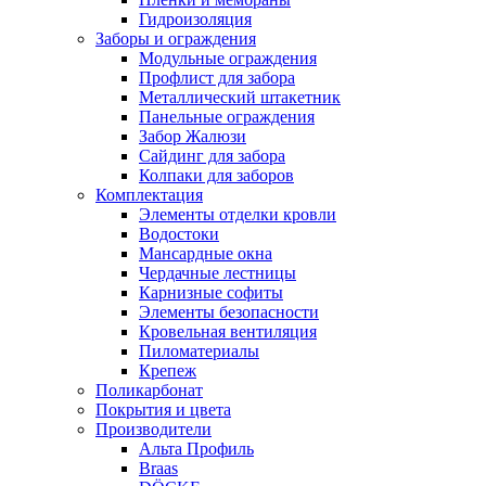
Гидроизоляция
Заборы и ограждения
Модульные ограждения
Профлист для забора
Металлический штакетник
Панельные ограждения
Забор Жалюзи
Сайдинг для забора
Колпаки для заборов
Комплектация
Элементы отделки кровли
Водостоки
Мансардные окна
Чердачные лестницы
Карнизные софиты
Элементы безопасности
Кровельная вентиляция
Пиломатериалы
Крепеж
Поликарбонат
Покрытия и цвета
Производители
Альта Профиль
Braas