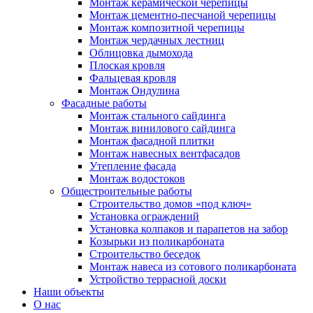
Монтаж керамической черепицы
Монтаж цементно-песчаной черепицы
Монтаж композитной черепицы
Монтаж чердачных лестниц
Облицовка дымохода
Плоская кровля
Фальцевая кровля
Монтаж Ондулина
Фасадные работы
Монтаж стального сайдинга
Монтаж винилового сайдинга
Монтаж фасадной плитки
Монтаж навесных вентфасадов
Утепление фасада
Монтаж водостоков
Общестроительные работы
Строительство домов «под ключ»
Установка ограждений
Установка колпаков и парапетов на забор
Козырьки из поликарбоната
Строительство беседок
Монтаж навеса из сотового поликарбоната
Устройство террасной доски
Наши объекты
О нас