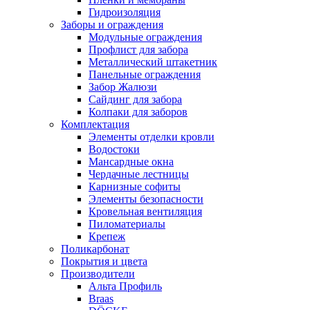
Гидроизоляция
Заборы и ограждения
Модульные ограждения
Профлист для забора
Металлический штакетник
Панельные ограждения
Забор Жалюзи
Сайдинг для забора
Колпаки для заборов
Комплектация
Элементы отделки кровли
Водостоки
Мансардные окна
Чердачные лестницы
Карнизные софиты
Элементы безопасности
Кровельная вентиляция
Пиломатериалы
Крепеж
Поликарбонат
Покрытия и цвета
Производители
Альта Профиль
Braas