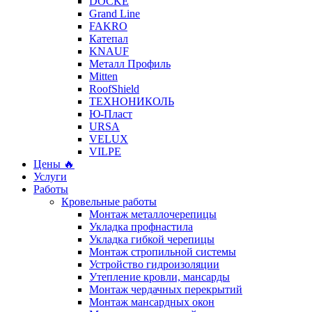
DÖCKE
Grand Line
FAKRO
Катепал
KNAUF
Металл Профиль
Mitten
RoofShield
ТЕХНОНИКОЛЬ
Ю-Пласт
URSA
VELUX
VILPE
Цены 🔥
Услуги
Работы
Кровельные работы
Монтаж металлочерепицы
Укладка профнастила
Укладка гибкой черепицы
Монтаж стропильной системы
Устройство гидроизоляции
Утепление кровли, мансарды
Монтаж чердачных перекрытий
Монтаж мансардных окон