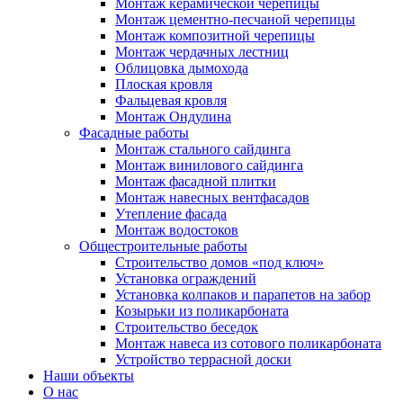
Монтаж керамической черепицы
Монтаж цементно-песчаной черепицы
Монтаж композитной черепицы
Монтаж чердачных лестниц
Облицовка дымохода
Плоская кровля
Фальцевая кровля
Монтаж Ондулина
Фасадные работы
Монтаж стального сайдинга
Монтаж винилового сайдинга
Монтаж фасадной плитки
Монтаж навесных вентфасадов
Утепление фасада
Монтаж водостоков
Общестроительные работы
Строительство домов «под ключ»
Установка ограждений
Установка колпаков и парапетов на забор
Козырьки из поликарбоната
Строительство беседок
Монтаж навеса из сотового поликарбоната
Устройство террасной доски
Наши объекты
О нас