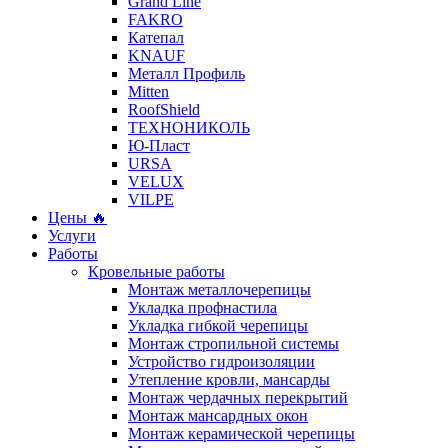
Grand Line
FAKRO
Катепал
KNAUF
Металл Профиль
Mitten
RoofShield
ТЕХНОНИКОЛЬ
Ю-Пласт
URSA
VELUX
VILPE
Цены 🔥
Услуги
Работы
Кровельные работы
Монтаж металлочерепицы
Укладка профнастила
Укладка гибкой черепицы
Монтаж стропильной системы
Устройство гидроизоляции
Утепление кровли, мансарды
Монтаж чердачных перекрытий
Монтаж мансардных окон
Монтаж керамической черепицы