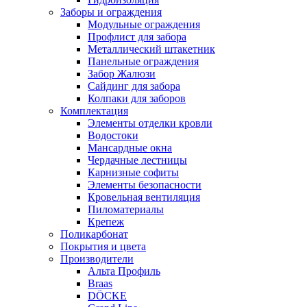
Заборы и ограждения
Модульные ограждения
Профлист для забора
Металлический штакетник
Панельные ограждения
Забор Жалюзи
Сайдинг для забора
Колпаки для заборов
Комплектация
Элементы отделки кровли
Водостоки
Мансардные окна
Чердачные лестницы
Карнизные софиты
Элементы безопасности
Кровельная вентиляция
Пиломатериалы
Крепеж
Поликарбонат
Покрытия и цвета
Производители
Альта Профиль
Braas
DÖCKE