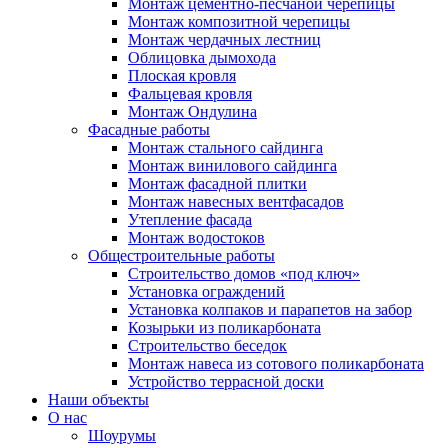
Монтаж цементно-песчаной черепицы
Монтаж композитной черепицы
Монтаж чердачных лестниц
Облицовка дымохода
Плоская кровля
Фальцевая кровля
Монтаж Ондулина
Фасадные работы
Монтаж стального сайдинга
Монтаж винилового сайдинга
Монтаж фасадной плитки
Монтаж навесных вентфасадов
Утепление фасада
Монтаж водостоков
Общестроительные работы
Строительство домов «под ключ»
Установка ограждений
Установка колпаков и парапетов на забор
Козырьки из поликарбоната
Строительство беседок
Монтаж навеса из сотового поликарбоната
Устройство террасной доски
Наши объекты
О нас
Шоурумы