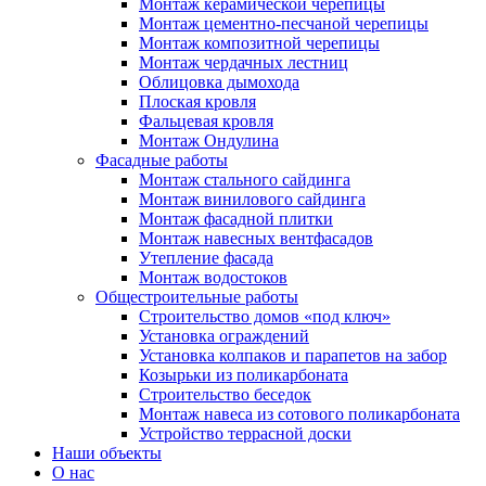
Монтаж керамической черепицы
Монтаж цементно-песчаной черепицы
Монтаж композитной черепицы
Монтаж чердачных лестниц
Облицовка дымохода
Плоская кровля
Фальцевая кровля
Монтаж Ондулина
Фасадные работы
Монтаж стального сайдинга
Монтаж винилового сайдинга
Монтаж фасадной плитки
Монтаж навесных вентфасадов
Утепление фасада
Монтаж водостоков
Общестроительные работы
Строительство домов «под ключ»
Установка ограждений
Установка колпаков и парапетов на забор
Козырьки из поликарбоната
Строительство беседок
Монтаж навеса из сотового поликарбоната
Устройство террасной доски
Наши объекты
О нас