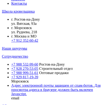
Контакты
Школа кровельщика
г.
Ростов-на-Дону
ул.
Вятская, 93а
г.
Морозовск
ул.
Руднева, 218
г.
Москва и МО
+7 912 352-60-42
Наши шоурумы
Сотрудничество
+7 988 532-99-60
Ростов-на-Дону
+7 928 270-53-05
Строительный отдел
+7 988 999-51-61
Оптовые продажи
+7 929 817-19-39
Морозовск
Адрес электронной почты защищен от спам-ботов. Для
просмотра адреса в браузере должен быть включен
Javascript.
email