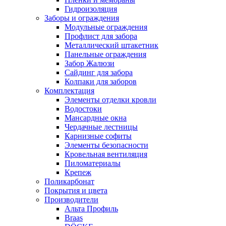
Гидроизоляция
Заборы и ограждения
Модульные ограждения
Профлист для забора
Металлический штакетник
Панельные ограждения
Забор Жалюзи
Сайдинг для забора
Колпаки для заборов
Комплектация
Элементы отделки кровли
Водостоки
Мансардные окна
Чердачные лестницы
Карнизные софиты
Элементы безопасности
Кровельная вентиляция
Пиломатериалы
Крепеж
Поликарбонат
Покрытия и цвета
Производители
Альта Профиль
Braas