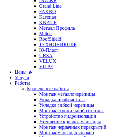
DÖCKE
Grand Line
FAKRO
Катепал
KNAUF
Металл Профиль
Mitten
RoofShield
ТЕХНОНИКОЛЬ
Ю-Пласт
URSA
VELUX
VILPE
Цены 🔥
Услуги
Работы
Кровельные работы
Монтаж металлочерепицы
Укладка профнастила
Укладка гибкой черепицы
Монтаж стропильной системы
Устройство гидроизоляции
Утепление кровли, мансарды
Монтаж чердачных перекрытий
Монтаж мансардных окон