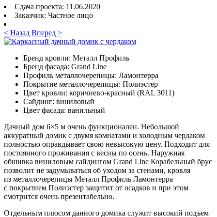
Сдача проекта:
11.06.2020
Заказчик:
Частное лицо
< Назад
Вперед >
Бренд кровли:
Металл Профиль
Бренд фасада:
Grand Line
Профиль металлочерепицы:
Ламонтерра
Покрытие металлочерепицы:
Полиэстер
Цвет кровли:
коричнево-красный (RAL 3011)
Сайдинг:
виниловый
Цвет фасада:
ванильный
Дачный дом 6×5 м очень функционален. Небольшой
аккуратный домик с двумя комнатами и холодным чердаком
полностью оправдывает свою невысокую цену. Подходит для
постоянного проживания с весны по осень. Наружная
обшивка виниловым сайдингом Grand Line Корабельный брус
позволит не задумываться об уходом за стенами, кровля
из металлочерепицы Металл Профиль Ламонтерра
с покрытием Полиэстер защитит от осадков и при этом
смотрится очень презентабельно.
Отдельным плюсом данного домика служит высокий подъем