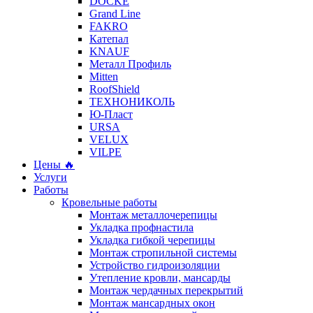
DÖCKE
Grand Line
FAKRO
Катепал
KNAUF
Металл Профиль
Mitten
RoofShield
ТЕХНОНИКОЛЬ
Ю-Пласт
URSA
VELUX
VILPE
Цены 🔥
Услуги
Работы
Кровельные работы
Монтаж металлочерепицы
Укладка профнастила
Укладка гибкой черепицы
Монтаж стропильной системы
Устройство гидроизоляции
Утепление кровли, мансарды
Монтаж чердачных перекрытий
Монтаж мансардных окон