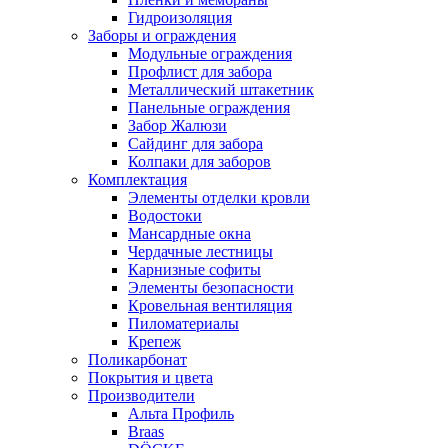
Гидроизоляция
Заборы и ограждения
Модульные ограждения
Профлист для забора
Металлический штакетник
Панельные ограждения
Забор Жалюзи
Сайдинг для забора
Колпаки для заборов
Комплектация
Элементы отделки кровли
Водостоки
Мансардные окна
Чердачные лестницы
Карнизные софиты
Элементы безопасности
Кровельная вентиляция
Пиломатериалы
Крепеж
Поликарбонат
Покрытия и цвета
Производители
Альта Профиль
Braas