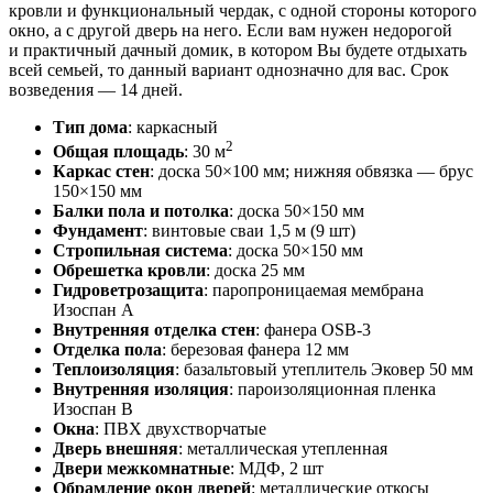
кровли и функциональный чердак, с одной стороны которого
окно, а с другой дверь на него. Если вам нужен недорогой
и практичный дачный домик, в котором Вы будете отдыхать
всей семьей, то данный вариант однозначно для вас. Срок
возведения — 14 дней.
Тип дома
: каркасный
2
Общая площадь
: 30 м
Каркас стен
: доска 50×100 мм; нижняя обвязка — брус
150×150 мм
Балки пола и потолка
: доска 50×150 мм
Фундамент
: винтовые сваи 1,5 м (9 шт)
Стропильная система
: доска 50×150 мм
Обрешетка кровли
: доска 25 мм
Гидроветрозащита
: паропроницаемая мембрана
Изоспан А
Внутренняя отделка стен
: фанера OSB-3
Отделка пола
: березовая фанера 12 мм
Теплоизоляция
: базальтовый утеплитель Эковер 50 мм
Внутренняя изоляция
: пароизоляционная пленка
Изоспан В
Окна
: ПВХ двухстворчатые
Дверь внешняя
: металлическая утепленная
Двери межкомнатные
: МДФ, 2 шт
Обрамление окон дверей
: металлические откосы