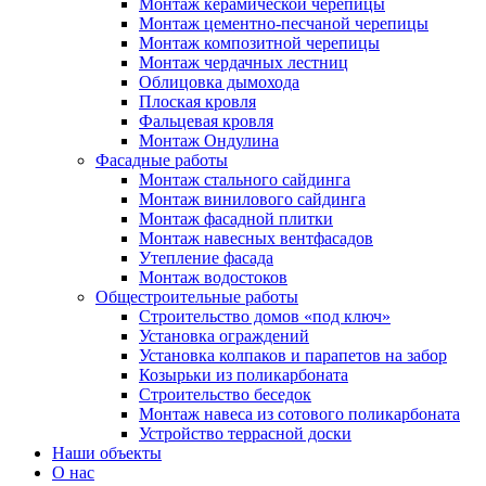
Монтаж керамической черепицы
Монтаж цементно-песчаной черепицы
Монтаж композитной черепицы
Монтаж чердачных лестниц
Облицовка дымохода
Плоская кровля
Фальцевая кровля
Монтаж Ондулина
Фасадные работы
Монтаж стального сайдинга
Монтаж винилового сайдинга
Монтаж фасадной плитки
Монтаж навесных вентфасадов
Утепление фасада
Монтаж водостоков
Общестроительные работы
Строительство домов «под ключ»
Установка ограждений
Установка колпаков и парапетов на забор
Козырьки из поликарбоната
Строительство беседок
Монтаж навеса из сотового поликарбоната
Устройство террасной доски
Наши объекты
О нас