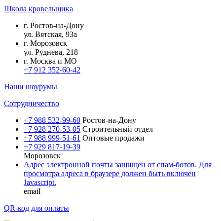
Школа кровельщика
г.
Ростов-на-Дону
ул.
Вятская, 93а
г.
Морозовск
ул.
Руднева, 218
г.
Москва и МО
+7 912 352-60-42
Наши шоурумы
Сотрудничество
+7 988 532-99-60
Ростов-на-Дону
+7 928 270-53-05
Строительный отдел
+7 988 999-51-61
Оптовые продажи
+7 929 817-19-39
Морозовск
Адрес электронной почты защищен от спам-ботов. Для
просмотра адреса в браузере должен быть включен
Javascript.
email
QR-код для оплаты