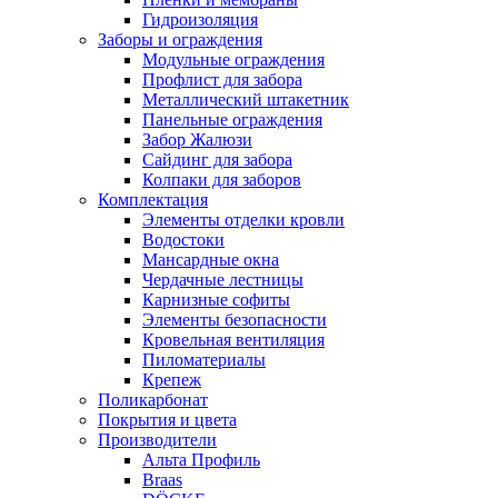
Гидроизоляция
Заборы и ограждения
Модульные ограждения
Профлист для забора
Металлический штакетник
Панельные ограждения
Забор Жалюзи
Сайдинг для забора
Колпаки для заборов
Комплектация
Элементы отделки кровли
Водостоки
Мансардные окна
Чердачные лестницы
Карнизные софиты
Элементы безопасности
Кровельная вентиляция
Пиломатериалы
Крепеж
Поликарбонат
Покрытия и цвета
Производители
Альта Профиль
Braas