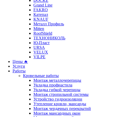
DÖCKE
Grand Line
FAKRO
Катепал
KNAUF
Металл Профиль
Mitten
RoofShield
ТЕХНОНИКОЛЬ
Ю-Пласт
URSA
VELUX
VILPE
Цены 🔥
Услуги
Работы
Кровельные работы
Монтаж металлочерепицы
Укладка профнастила
Укладка гибкой черепицы
Монтаж стропильной системы
Устройство гидроизоляции
Утепление кровли, мансарды
Монтаж чердачных перекрытий
Монтаж мансардных окон