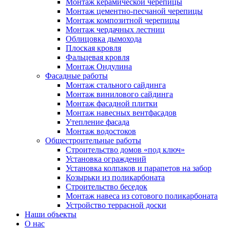
Монтаж керамической черепицы
Монтаж цементно-песчаной черепицы
Монтаж композитной черепицы
Монтаж чердачных лестниц
Облицовка дымохода
Плоская кровля
Фальцевая кровля
Монтаж Ондулина
Фасадные работы
Монтаж стального сайдинга
Монтаж винилового сайдинга
Монтаж фасадной плитки
Монтаж навесных вентфасадов
Утепление фасада
Монтаж водостоков
Общестроительные работы
Строительство домов «под ключ»
Установка ограждений
Установка колпаков и парапетов на забор
Козырьки из поликарбоната
Строительство беседок
Монтаж навеса из сотового поликарбоната
Устройство террасной доски
Наши объекты
О нас